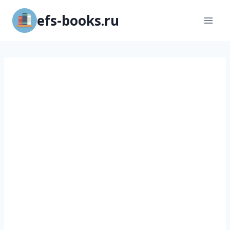
Перейти
efs-books.ru
к
содержимому