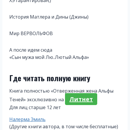
ХЭ гарантирован;)
История Матлера и Дины (Джины)
Мир ВЕРВОЛЬФОВ
А после идем сюда
«Сын мужа мой Лю..Лютый Альфа»
Где читать полную книгу
Книга полностью «Отверженная жена Альфы
Литнет
Теней» эксклюзивно на
Для лиц старше 12 лет
Метки
Налерма Эмиль
записи:
(Другие книги автора, в том числе бесплатные)