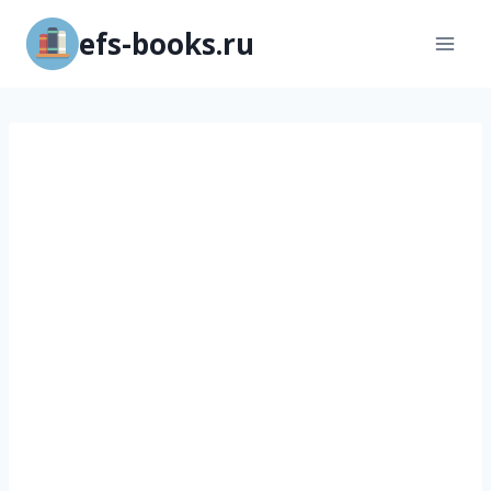
Перейти
efs-books.ru
к
содержимому