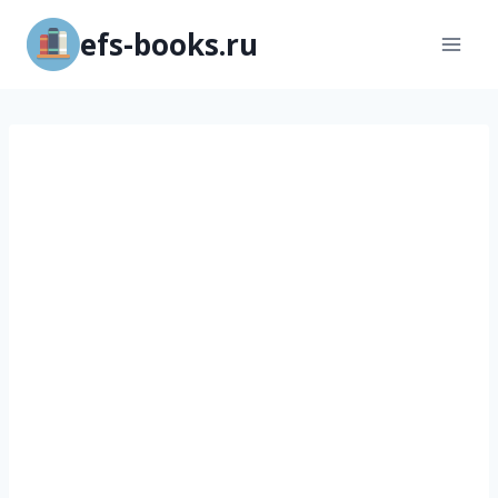
Перейти
efs-books.ru
к
содержимому