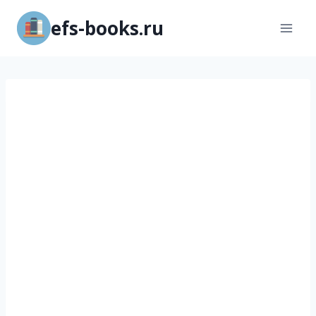
Перейти
efs-books.ru
к
содержимому