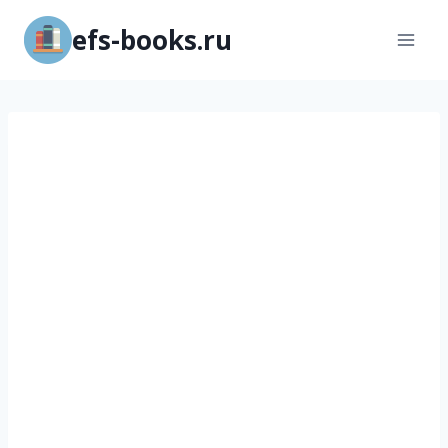
Перейти
efs-books.ru
к
содержимому