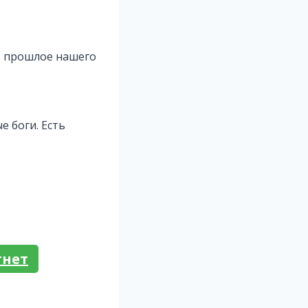
в прошлое нашего
е боги. Есть
тнет