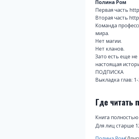
Полина Ром
Первая часть http
Вторая часть https
Команда професс
мира.
Нет магии.
Нет кланов.
Зато есть еще не
настоящая истори
ПОДПИСКА
Выкладка глав: 1-
Где читать 
Книга полностью
Для лиц старше 1
Метки
Полина Ром
(Друг