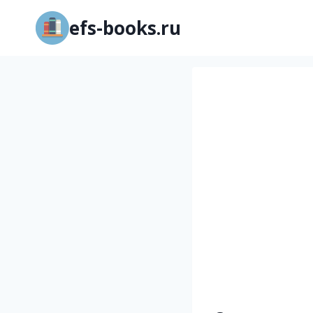
Перейти
efs-books.ru
к
содержимому