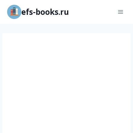
Перейти
efs-books.ru
к
содержимому