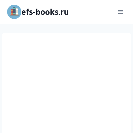
Перейти
efs-books.ru
к
содержимому